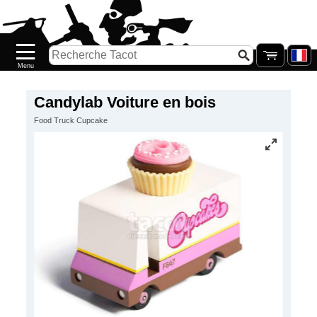
Accueil
Nouveautés
Catalogue/Stock
Précommandes
Candylab Voiture en bois
Food Truck Cupcake
PETITS
PRIX
Réassort
Seconde
main
Galerie