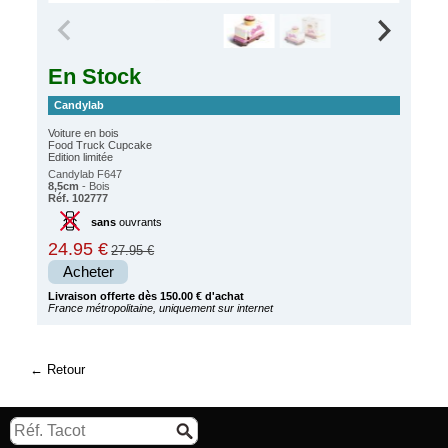
En Stock
Candylab
Voiture en bois
Food Truck Cupcake
Edition limitée
Candylab F647
8,5cm
- Bois
Réf. 102777
sans
ouvrants
24.95 €
27.95 €
Acheter
Livraison offerte dès 150.00 € d'achat
France métropolitaine, uniquement sur internet
Retour