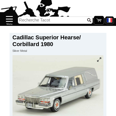
Accueil
Nouveautés
Catalogue/Stock
Précommandes
Cadillac Superior Hearse/
Corbillard 1980
PETITS
Silver Metal
PRIX
Réassort
Seconde
main
Galerie