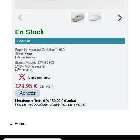
En Stock
Cadillac
Superior Hearse/ Corbillard 1980
Silver Metal
Edition limitée
Stamp Models STM80803
1/43
- Monté résine
Réf. 108119
sans
ouvrants
129.95 €
139.95 €
Acheter
Livraison offerte dès 150.00 € d'achat
France métropolitaine, uniquement sur internet
Retour