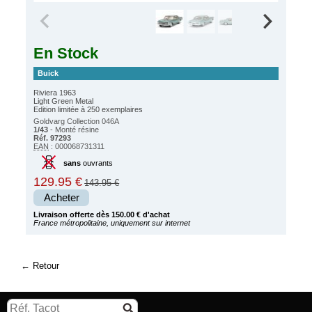
En Stock
Buick
Riviera 1963
Light Green Metal
Edition limitée à 250 exemplaires
Goldvarg Collection 046A
1/43
- Monté résine
Réf. 97293
EAN
: 000068731311
sans
ouvrants
129.95 €
143.95 €
Acheter
Livraison offerte dès 150.00 € d'achat
France métropolitaine, uniquement sur internet
Retour