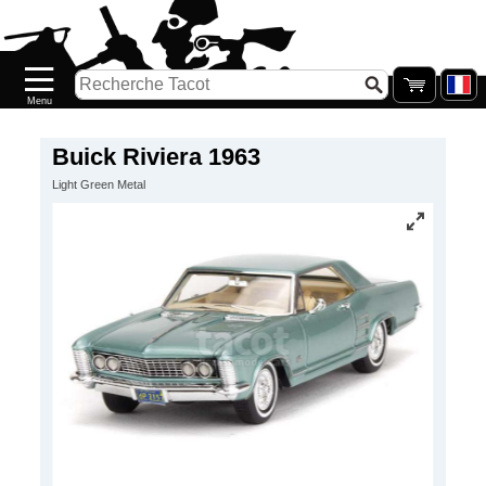
Accueil
Nouveautés
Catalogue/Stock
Précommandes
Buick Riviera 1963
Light Green Metal
PETITS
PRIX
Réassort
Seconde
main
Galerie