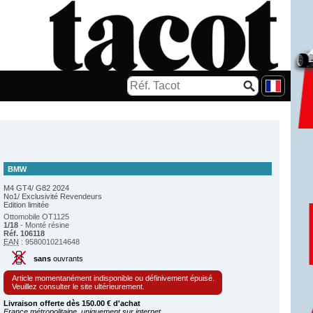
BMW
M4 GT4/ G82 2024
No1/ Exclusivité Revendeurs
Edition limitée
Ottomobile OT1125
1/18
- Monté résine
Réf. 106118
EAN
: 9580010214648
sans
ouvrants
Article momentanément indisponible ou définivement épuisé.
Veuillez consulter le site ultérieurement.
Livraison offerte dès 150.00 € d'achat
France métropolitaine, uniquement sur internet