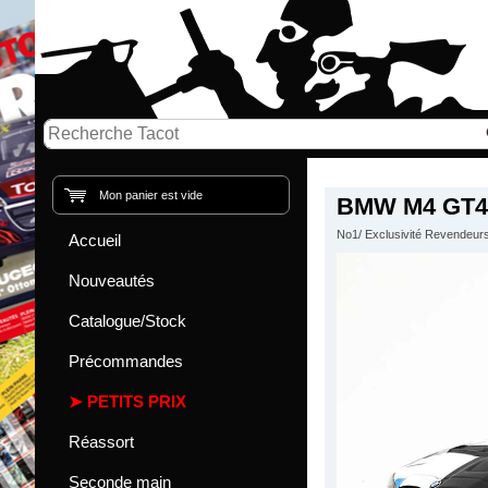
Mon panier est vide
BMW M4 GT4/
No1/ Exclusivité Revendeur
Accueil
Nouveautés
Catalogue/Stock
Précommandes
PETITS PRIX
Réassort
Seconde main