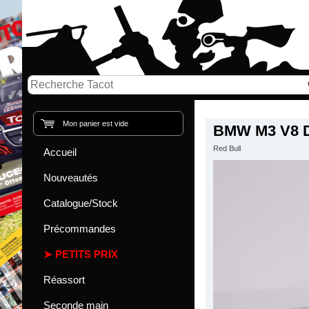
Mon panier est vide
BMW M3 V8 Dr
Red Bull
Accueil
Nouveautés
Catalogue/Stock
Précommandes
PETITS PRIX
Réassort
Seconde main