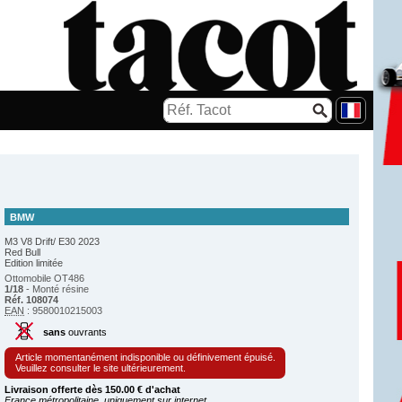
BMW
M3 V8 Drift/ E30 2023
Red Bull
Edition limitée
Ottomobile OT486
1/18
- Monté résine
Réf. 108074
EAN
: 9580010215003
sans
ouvrants
Article momentanément indisponible ou définivement épuisé.
Veuillez consulter le site ultérieurement.
Livraison offerte dès 150.00 € d'achat
France métropolitaine, uniquement sur internet