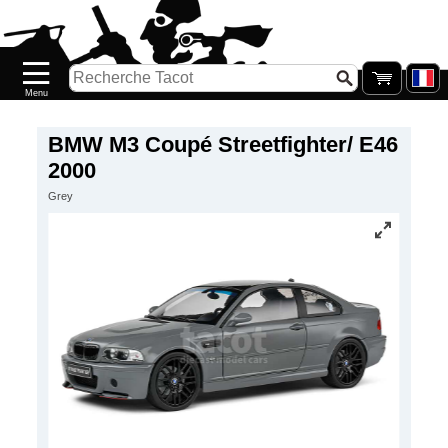
Accueil
Nouveautés
Catalogue/Stock
Précommandes
BMW M3 Coupé Streetfighter/ E46
2000
PETITS
Grey
PRIX
Réassort
Seconde
main
Galerie