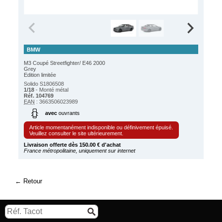
BMW
M3 Coupé Streetfighter/ E46 2000
Grey
Edition limitée
Solido S1806508
1/18
- Monté métal
Réf. 104769
EAN
: 3663506023989
avec
ouvrants
Article momentanément indisponible ou définivement épuisé.
Veuillez consulter le site ultérieurement.
Livraison offerte dès 150.00 € d'achat
France métropolitaine, uniquement sur internet
Retour