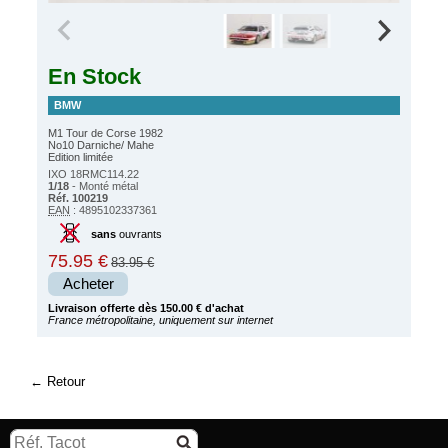
En Stock
BMW
M1 Tour de Corse 1982
No10 Darniche/ Mahe
Edition limitée
IXO 18RMC114.22
1/18
- Monté métal
Réf. 100219
EAN
: 4895102337361
sans
ouvrants
75.95 €
83.95 €
Acheter
Livraison offerte dès 150.00 € d'achat
France métropolitaine, uniquement sur internet
Retour