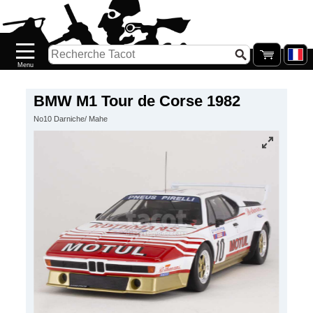
Accueil
Nouveautés
Catalogue/Stock
Précommandes
BMW M1 Tour de Corse 1982
No10 Darniche/ Mahe
PETITS
PRIX
Réassort
Seconde
main
Galerie