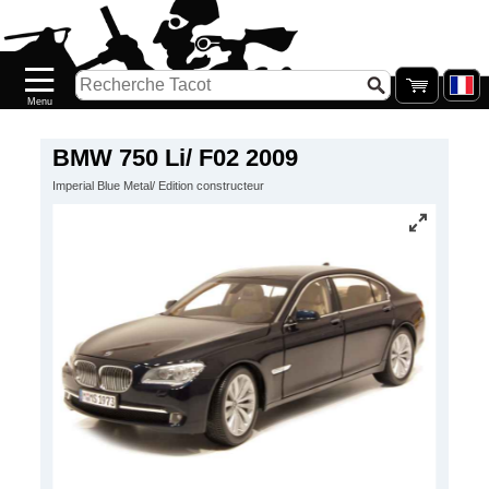
Accueil
Nouveautés
Catalogue/Stock
Précommandes
BMW 750 Li/ F02 2009
Imperial Blue Metal/ Edition constructeur
PETITS
PRIX
Réassort
Seconde
main
Galerie