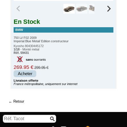
En Stock
BMW
750 Li/ F02 2009
Imperial Blue Metal/ Edition constructeur
Kyosho 80430445172
1/18
- Monté métal
Réf. 59431
sans
ouvrants
269.95 €
299.95 €
Acheter
Livraison offerte
France métropolitaine, uniquement sur internet
Retour