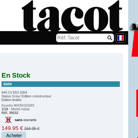
En Stock
BMW
645 Ci/ E63 2004
Status Grey/ Edition constructeur
Edition limitée
Kyosho 80430153283
1/18
- Monté métal
Réf. 39032
sans
ouvrants
149.95 €
164.95 €
Acheter