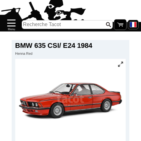
Accueil
Nouveautés
Catalogue/Stock
Précommandes
BMW 635 CSI/ E24 1984
Henna Red
PETITS
PRIX
Réassort
Seconde
main
Galerie