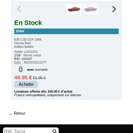
En Stock
BMW
635 CSI/ E24 1984
Henna Red
Edition limitée
Solido s1810301
1/18
- Monté métal
Réf. 103107
EAN
: 3663506021077
avec
ouvrants
49.95 €
51.95 €
Acheter
Livraison offerte dès 150.00 € d'achat
France métropolitaine, uniquement sur internet
Retour