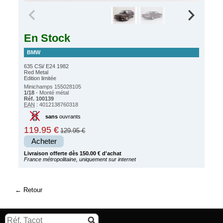
En Stock
BMW
635 CSi/ E24 1982
Red Metal
Edition limitée
Minichamps 155028105
1/18
- Monté métal
Réf. 100139
EAN
: 4012138760318
sans
ouvrants
119.95 €
129.95 €
Acheter
Livraison offerte dès 150.00 € d'achat
France métropolitaine, uniquement sur internet
Retour