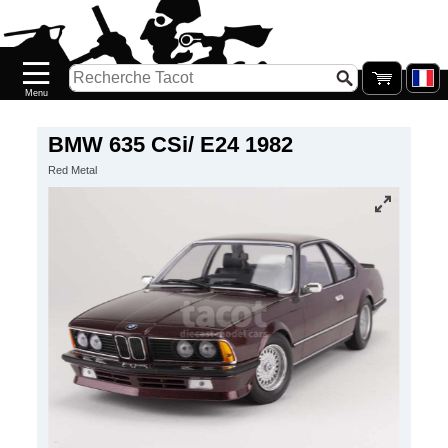
Accueil
Nouveautés
Catalogue/Stock
Précommandes
BMW 635 CSi/ E24 1982
Red Metal
PETITS
PRIX
Réassort
Seconde
main
Galerie