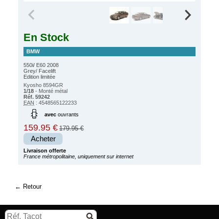
En Stock
BMW
550i/ E60 2008
Grey/ Facelift
Edition limitée
Kyosho 8594GR
1/18
- Monté métal
Réf. 59242
EAN
: 4548565122233
avec
ouvrants
159.95 €
179.95 €
Acheter
Livraison offerte
France métropolitaine, uniquement sur internet
Retour