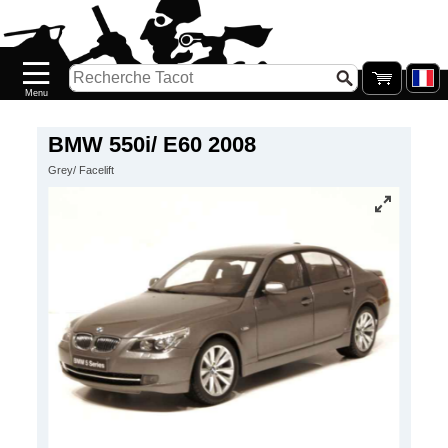
Accueil
Nouveautés
Catalogue/Stock
Précommandes
BMW 550i/ E60 2008
Grey/ Facelift
PETITS
PRIX
Réassort
Seconde
main
Galerie