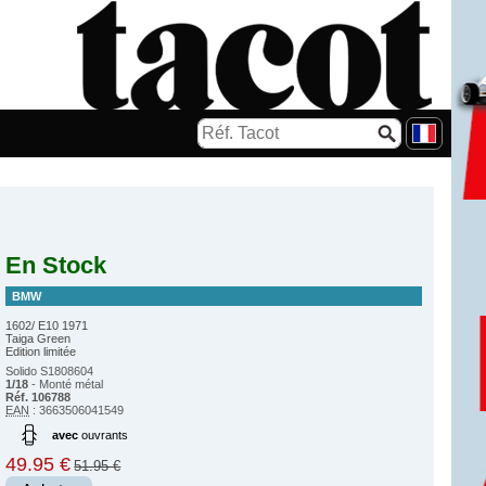
En Stock
BMW
1602/ E10 1971
Taiga Green
Edition limitée
Solido S1808604
1/18
- Monté métal
Réf. 106788
EAN
: 3663506041549
avec
ouvrants
49.95 €
51.95 €