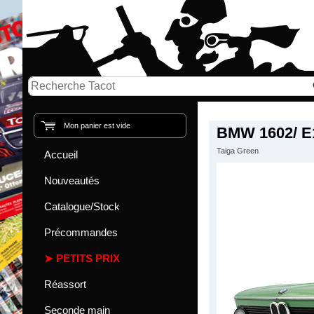
Mon panier est vide
BMW 1602/ E
Taiga Green
Accueil
Nouveautés
Catalogue/Stock
Précommandes
PETITS PRIX
Réassort
Seconde main