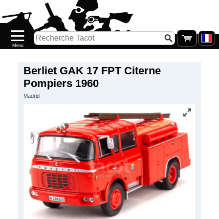
Accueil
Nouveautés
Catalogue/Stock
Précommandes
Berliet GAK 17 FPT Citerne
Pompiers 1960
PETITS
Madrid
PRIX
Réassort
Seconde
main
Galerie