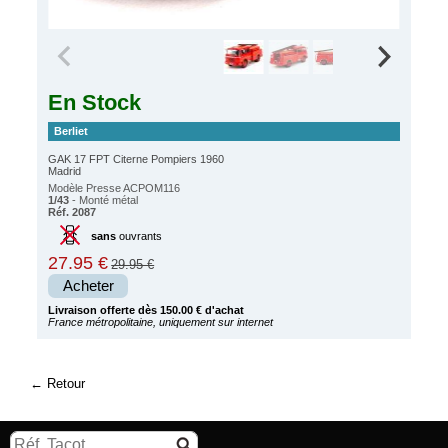
En Stock
Berliet
GAK 17 FPT Citerne Pompiers 1960
Madrid
Modèle Presse ACPOM116
1/43
- Monté métal
Réf. 2087
sans
ouvrants
27.95 €
29.95 €
Acheter
Livraison offerte dès 150.00 € d'achat
France métropolitaine, uniquement sur internet
Retour