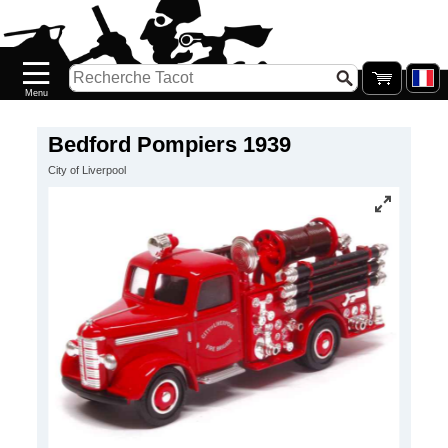
Accueil
Nouveautés
Catalogue/Stock
Précommandes
Bedford Pompiers 1939
City of Liverpool
PETITS
PRIX
Réassort
Seconde
main
Galerie