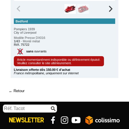
Bedford
Pompiers 1939
City of Liverpool
Modèle Presse DX016
1/43
- Monté métal
Réf. 75722
sans
ouvrants
Article momentanément indisponible ou définivement épuisé.
Veuillez consulter le site ultérieurement.
Livraison offerte dès 150.00 € d'achat
France métropolitaine, uniquement sur internet
Retour