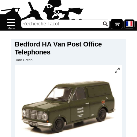
Accueil
Nouveautés
Catalogue/Stock
Précommandes
Bedford HA Van Post Office
Telephones
PETITS
Dark Green
PRIX
Réassort
Seconde
main
Galerie