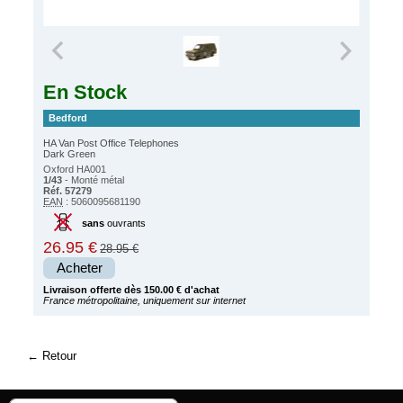
En Stock
Bedford
HA Van Post Office Telephones
Dark Green
Oxford HA001
1/43
- Monté métal
Réf. 57279
EAN
: 5060095681190
sans
ouvrants
26.95 €
28.95 €
Acheter
Livraison offerte dès 150.00 € d'achat
France métropolitaine, uniquement sur internet
Retour