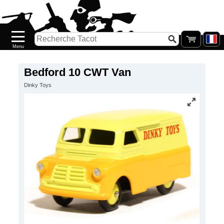
Accueil
Nouveautés
Catalogue/Stock
Précommandes
Bedford 10 CWT Van
Dinky Toys
PETITS
PRIX
Réassort
Seconde
main
Galerie