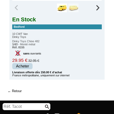
En Stock
Bedford
10 CWT Van
Dinky Toys
Dinky Toys Chine 482
1/43
- Monté métal
Réf. 8155
sans
ouvrants
29.95 €
32.95 €
Acheter
Livraison offerte dès 150.00 € d'achat
France métropolitaine, uniquement sur internet
Retour