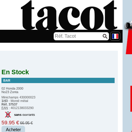
En Stock
BAR
02 Honda 2000
No23 Zonta
Minichamps 430000023
1/43
- Monté métal
Réf. 37537
EAN
: 4012138033290
sans
ouvrants
59.95 €
66.95 €
Acheter