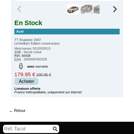
En Stock
Audi
TT Roadster 2007
Lichtsilber/ Edition constructeur
Minichamps 5010500515
1/18
- Monté métal
Réf. 50438
EAN
: 2050000383328
avec
ouvrants
179.95 €
199.95 €
Acheter
Livraison offerte
France métropolitaine, uniquement sur internet
Retour