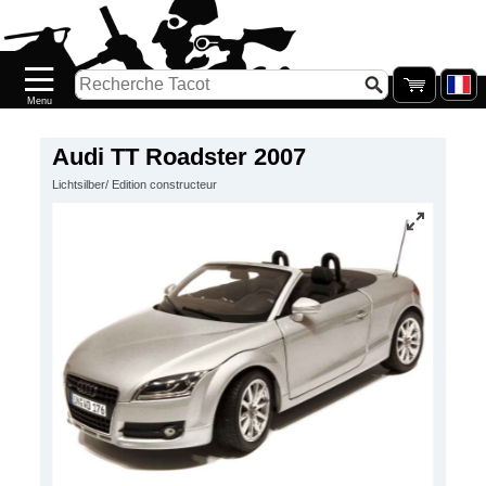
Accueil
Nouveautés
Catalogue/Stock
Précommandes
Audi TT Roadster 2007
Lichtsilber/ Edition constructeur
PETITS
PRIX
Réassort
Seconde
main
Galerie