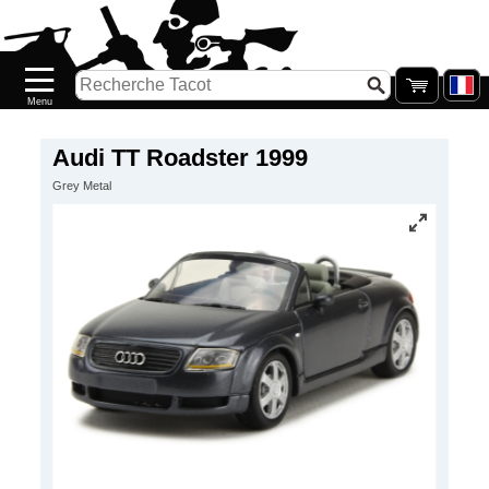
Accueil
Nouveautés
Catalogue/Stock
Précommandes
Audi TT Roadster 1999
Grey Metal
PETITS
PRIX
Réassort
Seconde
main
Galerie