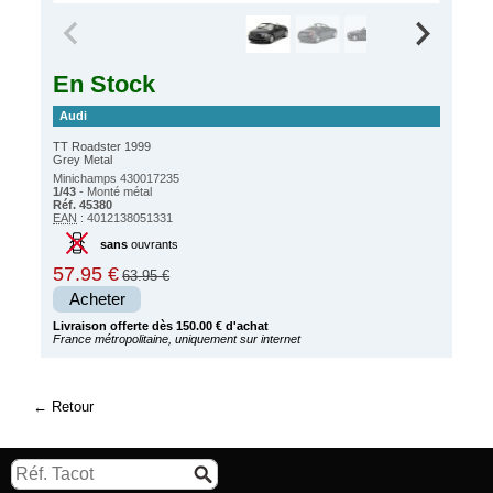
En Stock
Audi
TT Roadster 1999
Grey Metal
Minichamps 430017235
1/43
- Monté métal
Réf. 45380
EAN
: 4012138051331
sans
ouvrants
57.95 €
63.95 €
Acheter
Livraison offerte dès 150.00 € d'achat
France métropolitaine, uniquement sur internet
Retour