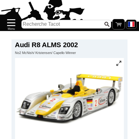
Accueil
Nouveautés
Catalogue/Stock
Précommandes
Audi R8 ALMS 2002
No2 McNish/ Kristensen/ Capello Winner
PETITS
PRIX
Réassort
Seconde
main
Galerie