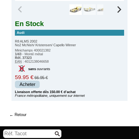
En Stock
Audi
R8 ALMS 2002
No2 McNish/ Kristensen/ Capello Winner
Minichamps 400021382
1/43
- Monté métal
Réf. 37323
EAN
: 4012138046658
sans
ouvrants
59.95 €
66.95 €
Acheter
Livraison offerte dès 150.00 € d'achat
France métropolitaine, uniquement sur internet
Retour