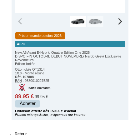
Précommande octobre 2026
Audi
New A6 Avant E-Hybrid Quattro Edition One 2025
DISPO FIN OCTOBRE DEBUT NOVEMBRE/ Nardo Grey/ Exclusivité
Revendeurs
Edition limitée
Ottomobile OT1314
1/18
- Monté résine
Réf. 107808
EAN
: 9580010227525
sans
ouvrants
89.95 €
99.95 €
Acheter
Livraison offerte dès 150.00 € d'achat
France métropolitaine, uniquement sur internet
Retour