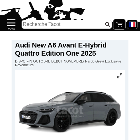
Accueil
Nouveautés
Catalogue/Stock
Précommandes
Audi New A6 Avant E-Hybrid
Quattro Edition One 2025
PETITS
DISPO FIN OCTOBRE DEBUT NOVEMBRE/ Nardo Grey/ Exclusivité
PRIX
Revendeurs
Réassort
Seconde
main
Galerie