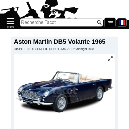
Accueil
Nouveautés
Catalogue/Stock
Précommandes
Aston Martin DB5 Volante 1965
DISPO FIN DECEMBRE DEBUT JANVIER/ Midnight Blue
PETITS
PRIX
Réassort
Seconde
main
Galerie