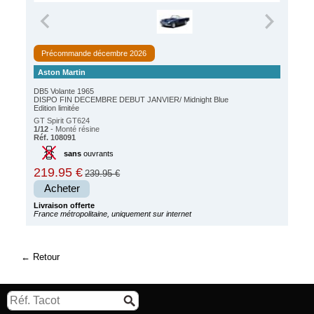
Précommande décembre 2026
Aston Martin
DB5 Volante 1965
DISPO FIN DECEMBRE DEBUT JANVIER/ Midnight Blue
Edition limitée
GT Spirit GT624
1/12
- Monté résine
Réf. 108091
sans
ouvrants
219.95 €
239.95 €
Acheter
Livraison offerte
France métropolitaine, uniquement sur internet
Retour