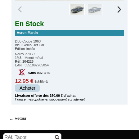
En Stock
Aston Martin
DB5 Coupé 1963
Bleu Sierra/ Jet Car
Edition limitée
Norev 270505
1/43
- Monté métal
Réf. 104226
EAN
: 3551092705054
sans
ouvrants
12.95 €
13.95 €
Acheter
Livraison offerte dès 150.00 € d'achat
France métropolitaine, uniquement sur internet
Retour