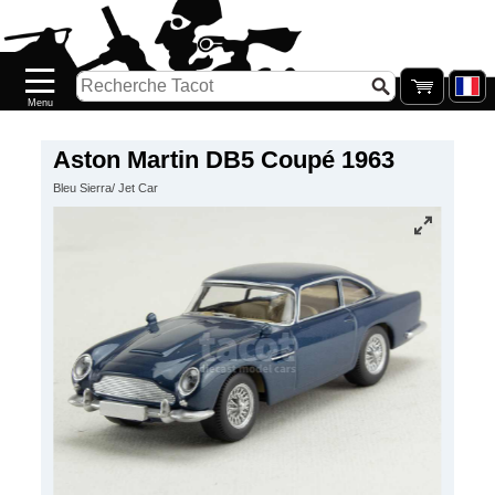
Accueil
Nouveautés
Catalogue/Stock
Précommandes
Aston Martin DB5 Coupé 1963
Bleu Sierra/ Jet Car
PETITS
PRIX
Réassort
Seconde
main
Galerie