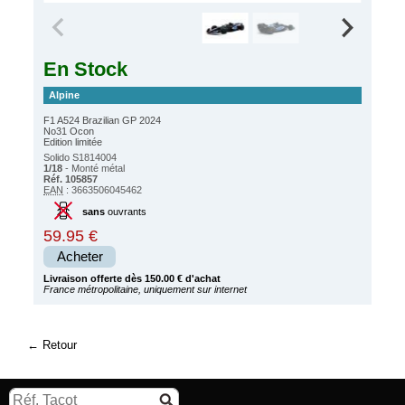
En Stock
Alpine
F1 A524 Brazilian GP 2024
No31 Ocon
Edition limitée
Solido S1814004
1/18
- Monté métal
Réf. 105857
EAN
: 3663506045462
sans
ouvrants
59.95 €
Acheter
Livraison offerte dès 150.00 € d'achat
France métropolitaine, uniquement sur internet
Retour