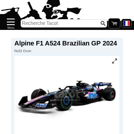
Accueil
Nouveautés
Catalogue/Stock
Précommandes
Alpine F1 A524 Brazilian GP 2024
No31 Ocon
PETITS
PRIX
Réassort
Seconde
main
Galerie