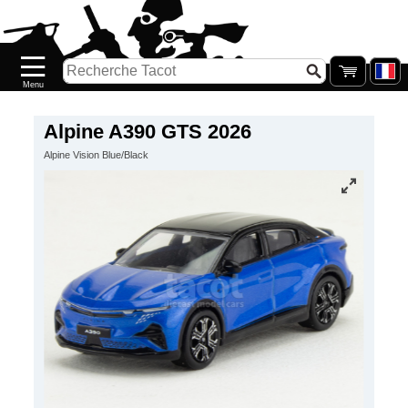
Accueil
Nouveautés
Catalogue/Stock
Précommandes
Alpine A390 GTS 2026
Alpine Vision Blue/Black
PETITS
PRIX
Réassort
Seconde
main
Galerie