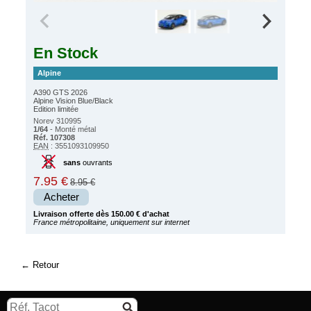
En Stock
Alpine
A390 GTS 2026
Alpine Vision Blue/Black
Edition limitée
Norev 310995
1/64
- Monté métal
Réf. 107308
EAN
: 3551093109950
sans
ouvrants
7.95 €
8.95 €
Acheter
Livraison offerte dès 150.00 € d'achat
France métropolitaine, uniquement sur internet
Retour