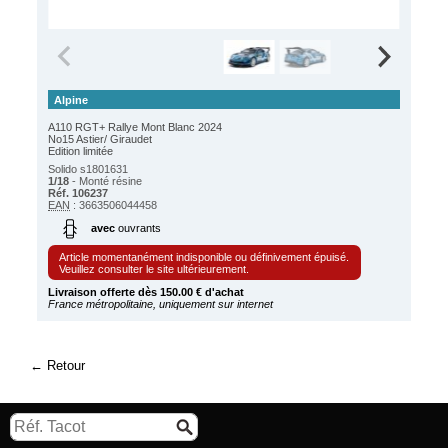
Alpine
A110 RGT+ Rallye Mont Blanc 2024
No15 Astier/ Giraudet
Edition limitée
Solido s1801631
1/18
- Monté résine
Réf. 106237
EAN
: 3663506044458
avec
ouvrants
Article momentanément indisponible ou définivement épuisé.
Veuillez consulter le site ultérieurement.
Livraison offerte dès 150.00 € d'achat
France métropolitaine, uniquement sur internet
Retour