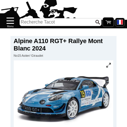
Accueil
Nouveautés
Catalogue/Stock
Précommandes
Alpine A110 RGT+ Rallye Mont
Blanc 2024
PETITS
No15 Astier/ Giraudet
PRIX
Réassort
Seconde
main
Galerie