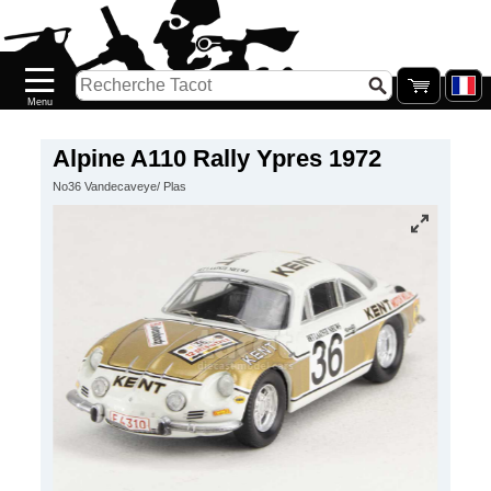
Accueil
Nouveautés
Catalogue/Stock
Précommandes
Alpine A110 Rally Ypres 1972
No36 Vandecaveye/ Plas
PETITS
PRIX
Réassort
Seconde
main
Galerie