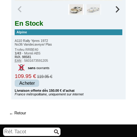
En Stock
Alpine
A110 Rally Ypres 1972
No36 Vandecaveye/ Plas
Trofeu RRBE40
1/43
- Monté ABS
Réf. 98581
EAN
: 5601673591205
sans
ouvrants
109.95 €
119.95 €
Acheter
Livraison offerte dès 150.00 € d'achat
France métropolitaine, uniquement sur internet
Retour