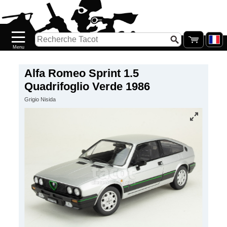
Accueil
Nouveautés
Catalogue/Stock
Précommandes
Alfa Romeo Sprint 1.5
Quadrifoglio Verde 1986
PETITS
Grigio Nisida
PRIX
Réassort
Seconde
main
Galerie