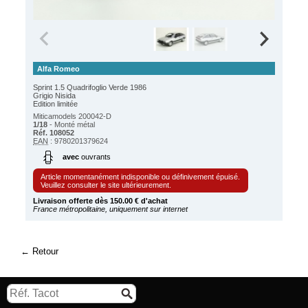
Alfa Romeo
Sprint 1.5 Quadrifoglio Verde 1986
Grigio Nisida
Edition limitée
Miticamodels 200042-D
1/18
- Monté métal
Réf. 108052
EAN
: 9780201379624
avec
ouvrants
Article momentanément indisponible ou définivement épuisé.
Veuillez consulter le site ultérieurement.
Livraison offerte dès 150.00 € d'achat
France métropolitaine, uniquement sur internet
Retour