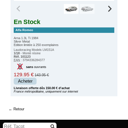
En Stock
Alfa Romeo
Arna 1.3L Ti 1984
Silver Metal
Edition limitée à 250 exemplaires
Laudoracing Models LM151A
1/18
- Monté résine
Réf. 101123
EAN
: 3794336284377
sans
ouvrants
129.95 €
143.95 €
Acheter
Livraison offerte dès 150.00 € d'achat
France métropolitaine, uniquement sur internet
Retour