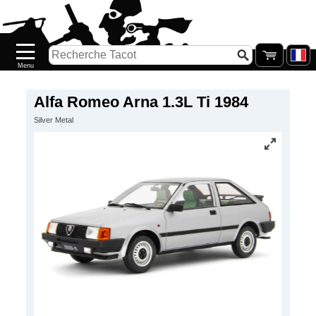
Accueil
Nouveautés
Catalogue/Stock
Précommandes
Alfa Romeo Arna 1.3L Ti 1984
Silver Metal
PETITS
PRIX
Réassort
Seconde
main
Galerie