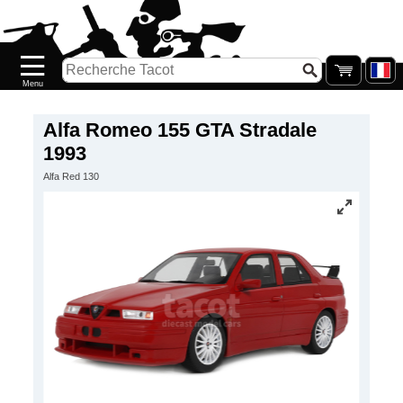
Accueil
Nouveautés
Catalogue/Stock
Précommandes
Alfa Romeo 155 GTA Stradale
1993
PETITS
Alfa Red 130
PRIX
Réassort
Seconde
main
Galerie