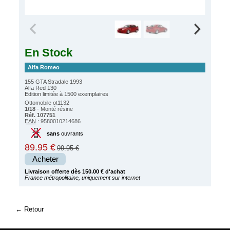
En Stock
Alfa Romeo
155 GTA Stradale 1993
Alfa Red 130
Edition limitée à 1500 exemplaires
Ottomobile ot1132
1/18
- Monté résine
Réf. 107751
EAN
: 9580010214686
sans
ouvrants
89.95 €
99.95 €
Acheter
Livraison offerte dès 150.00 € d'achat
France métropolitaine, uniquement sur internet
Retour