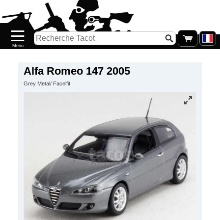
Accueil
Nouveautés
Catalogue/Stock
Précommandes
Alfa Romeo 147 2005
Grey Metal/ Facelfit
PETITS
PRIX
Réassort
Seconde
main
Galerie