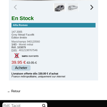
En Stock
Alfa Romeo
147 2005
Grey Metal/ Facelfit
Edition limitée
Maxichamps 940120560
1/43
- Monté métal
Réf. 103879
EAN
: 4012138767546
sans
ouvrants
39.95 €
43.95 €
Acheter
Livraison offerte dès 150.00 € d'achat
France métropolitaine, uniquement sur internet
Retour