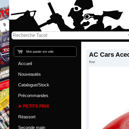
Mon panier est vide
AC Cars Ace
Red
Accueil
Nouveautés
Catalogue/Stock
Précommandes
PETITS PRIX
Réassort
Seconde main