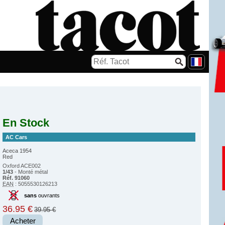
En Stock
AC Cars
Aceca 1954
Red
Oxford ACE002
1/43
- Monté métal
Réf. 91060
EAN
: 5055530126213
sans
ouvrants
36.95 €
39.95 €
Acheter