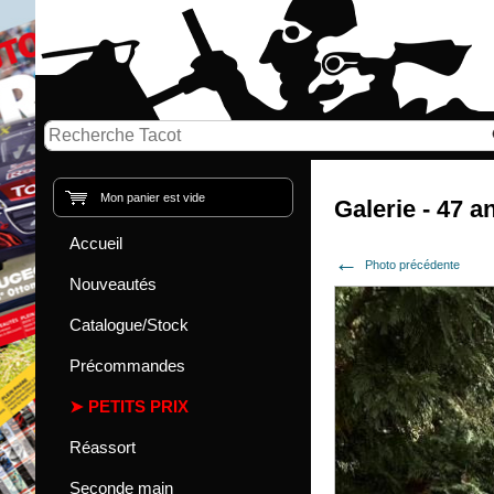
Mon panier est vide
Galerie - 47 a
Accueil
Photo précédente
Nouveautés
Catalogue/Stock
Précommandes
PETITS PRIX
Réassort
Seconde main