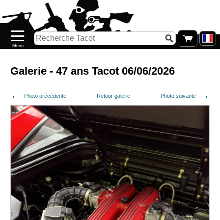
Accueil
Nouveautés
Catalogue/Stock
Précommandes
Galerie - 47 ans Tacot 06/06/2026
PETITS
Photo précédente
Retour galerie
Photo suivante
PRIX
Réassort
Seconde
main
Galerie