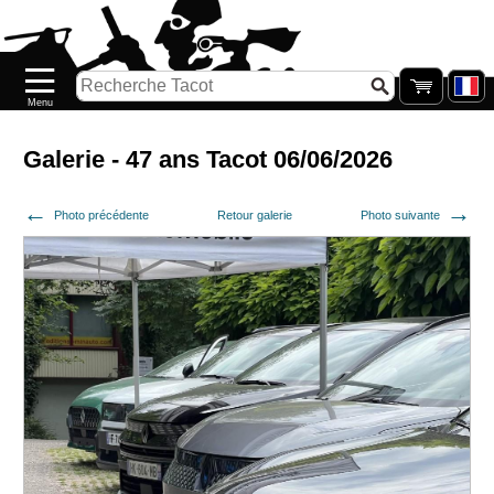
Accueil
Nouveautés
Catalogue/Stock
Précommandes
Galerie - 47 ans Tacot 06/06/2026
PETITS
Photo précédente
Retour galerie
Photo suivante
PRIX
Réassort
Seconde
main
Galerie