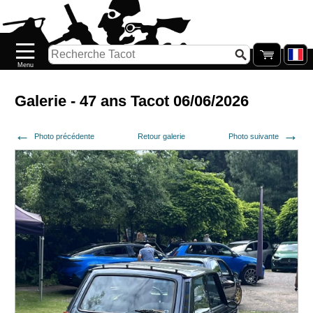
Accueil
Nouveautés
Catalogue/Stock
Précommandes
Galerie - 47 ans Tacot 06/06/2026
PETITS
Photo précédente
Retour galerie
Photo suivante
PRIX
Réassort
Seconde
main
Galerie