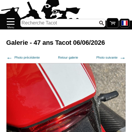
Accueil
Nouveautés
Catalogue/Stock
Précommandes
Galerie - 47 ans Tacot 06/06/2026
PETITS
Photo précédente
Retour galerie
Photo suivante
PRIX
Réassort
Seconde
main
Galerie