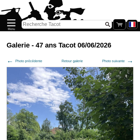
Accueil
Nouveautés
Catalogue/Stock
Précommandes
Galerie - 47 ans Tacot 06/06/2026
PETITS
Photo précédente
Retour galerie
Photo suivante
PRIX
Réassort
Seconde
main
Galerie