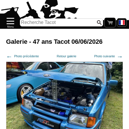
Accueil
Nouveautés
Catalogue/Stock
Précommandes
Galerie - 47 ans Tacot 06/06/2026
PETITS
Photo précédente
Retour galerie
Photo suivante
PRIX
Réassort
Seconde
main
Galerie