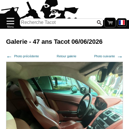
Accueil
Nouveautés
Catalogue/Stock
Précommandes
Galerie - 47 ans Tacot 06/06/2026
PETITS
Photo précédente
Retour galerie
Photo suivante
PRIX
Réassort
Seconde
main
Galerie