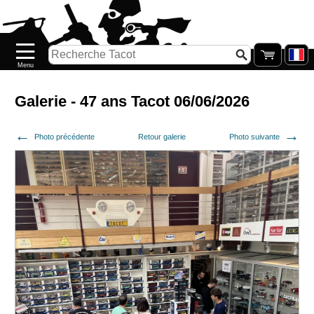
Accueil
Nouveautés
Catalogue/Stock
Précommandes
Galerie - 47 ans Tacot 06/06/2026
PETITS
Photo précédente
Retour galerie
Photo suivante
PRIX
Réassort
Seconde
main
Galerie