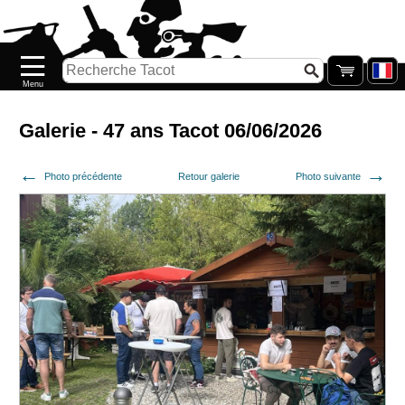
Accueil
Nouveautés
Catalogue/Stock
Précommandes
Galerie - 47 ans Tacot 06/06/2026
PETITS
Photo précédente
Retour galerie
Photo suivante
PRIX
Réassort
Seconde
main
Galerie