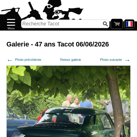
Accueil
Nouveautés
Catalogue/Stock
Précommandes
Galerie - 47 ans Tacot 06/06/2026
PETITS
Photo précédente
Retour galerie
Photo suivante
PRIX
Réassort
Seconde
main
Galerie