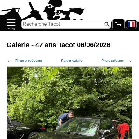
Accueil
Nouveautés
Catalogue/Stock
Précommandes
Galerie - 47 ans Tacot 06/06/2026
PETITS
Photo précédente
Retour galerie
Photo suivante
PRIX
Réassort
Seconde
main
Galerie