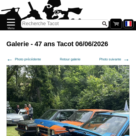
Accueil
Nouveautés
Catalogue/Stock
Précommandes
Galerie - 47 ans Tacot 06/06/2026
PETITS
Photo précédente
Retour galerie
Photo suivante
PRIX
Réassort
Seconde
main
Galerie