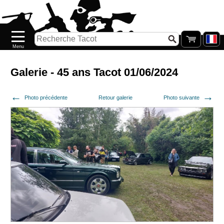
Accueil
Nouveautés
Catalogue/Stock
Précommandes
Galerie - 45 ans Tacot 01/06/2024
PETITS
Photo précédente
Retour galerie
Photo suivante
PRIX
Réassort
Seconde
main
Galerie