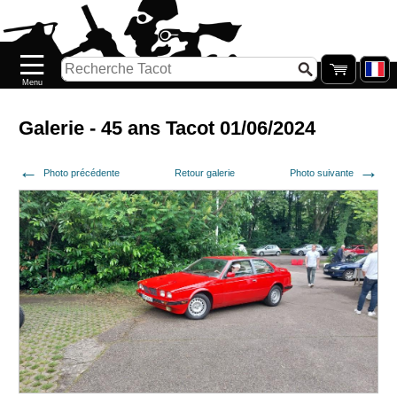
Accueil
Nouveautés
Catalogue/Stock
Précommandes
Galerie - 45 ans Tacot 01/06/2024
PETITS
Photo précédente
Retour galerie
Photo suivante
PRIX
Réassort
Seconde
main
Galerie