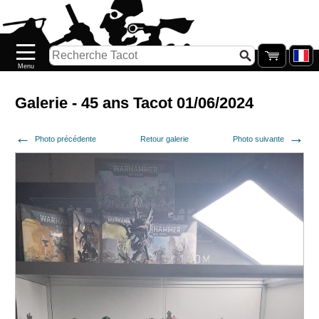
Accueil
Nouveautés
Catalogue/Stock
Précommandes
Galerie - 45 ans Tacot 01/06/2024
PETITS
Photo précédente
Retour galerie
Photo suivante
PRIX
Réassort
Seconde
main
Galerie