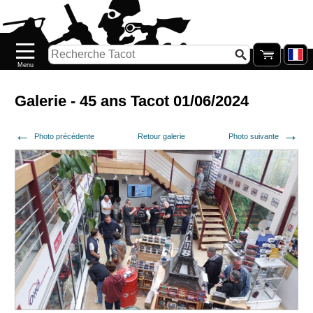
Accueil
Nouveautés
Catalogue/Stock
Précommandes
Galerie - 45 ans Tacot 01/06/2024
PETITS
Photo précédente
Retour galerie
Photo suivante
PRIX
Réassort
Seconde
main
Galerie